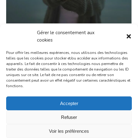
DONS ET RÉDUCTION D’IMPÔT
Gérer le consentement aux
cookies
Actu
Par
Communication@@Admin
10 décembre 2020
Pour offrir les meilleures expériences, nous utilisons des technologies
Dons et réduction d’impôt : le plafond passe à
telles que les cookies pour stocker et/ou accéder aux informations des
1000€ en 2020 S’il y a bien une année où il faut
appareils. Le fait de consentir à ces technologies nous permettra de
traiter des données telles que le comportement de navigation ou les ID
faire des dons, c’est l’année 2020 ! Chaque année,
uniques sur ce site. Le fait de ne pas consentir ou de retirer son
environ 5,5 millions de foyers français donnent en
consentement peut avoir un effet négatif sur certaines caractéristiques et
moyenne 400 euros à des œuvres caritatives selon
fonctions.
le Ministère des Finances. La crise sanitaire qui
sévit…
Accepter
Refuser
Voir les préférences