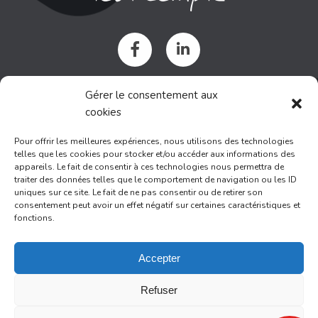
NOUS SITUER
Gérer le consentement aux
cookies
Immeuble AROBASE
Pour offrir les meilleures expériences, nous utilisons des technologies
1378 avenue du Clapas
telles que les cookies pour stocker et/ou accéder aux informations des
34980 Saint Gely du Fesc
appareils. Le fait de consentir à ces technologies nous permettra de
traiter des données telles que le comportement de navigation ou les ID
uniques sur ce site. Le fait de ne pas consentir ou de retirer son
consentement peut avoir un effet négatif sur certaines caractéristiques et
NOUS CONTACTER
fonctions.
contact@strategys-finance.fr
Accepter
04 67 60 50 22
Refuser