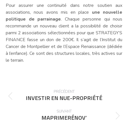
Pour assurer une continuité dans notre soutien aux
associations, nous avons mis en place
une nouvelle
politique de parrainage
. Chaque personne qui nous
recommande un nouveau client a la possibilité de choisir
parmi 2 associations sélectionnées pour que STRATEGY’S
FINANCE fasse un don de 200€. Il s’agit de l’Institut du
Cancer de Montpellier et de l’Espace Renaissance (dédiée
à l’enfance). Ce sont des structures locales, très actives sur
le terrain.
POST
PRÉCÉDENT
NAVIGATION
INVESTIR EN NUE-PROPRIÉTÉ
Précédent
post:
SUIVANT
MAPRIMERÉNOV’
Suivant
post: