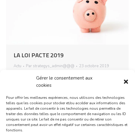
LA LOI PACTE 2019
Actu
Par
strategys_admin@@@
23 octobre 2019
La Loi PACTE 2019 Qu’est-ce que la loi PACTE ?
Gérer le consentement aux
Ce texte législatif qui a pour objectif d’assouplir les
cookies
formalités des entreprises et notamment celles
des PME ? Si l’acronyme PACTE signifie « Plan
Pour offrir les meilleures expériences, nous utilisons des technologies
telles que les cookies pour stocker et/ou accéder aux informations des
d’Action pour la Croissance et la Transformation
appareils. Le fait de consentir à ces technologies nous permettra de
des Entreprises », en voici les deux principales
traiter des données telles que le comportement de navigation ou les ID
thématiques liées à la gestion de…
uniques sur ce site. Le fait de ne pas consentir ou de retirer son
consentement peut avoir un effet négatif sur certaines caractéristiques et
fonctions.