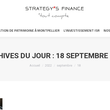
OMMES-NOUS ?
GESTION DE PATRIMOINE À MONTPELLIER
L’INVES
STION DE PATRIMOINE À MONTPELLIER
L’INVESTISSEMENT ISR
NOS
IVES DU JOUR :
18 SEPTEMBRE 
Vous êtes ici :
Accueil
2022
septembre
18