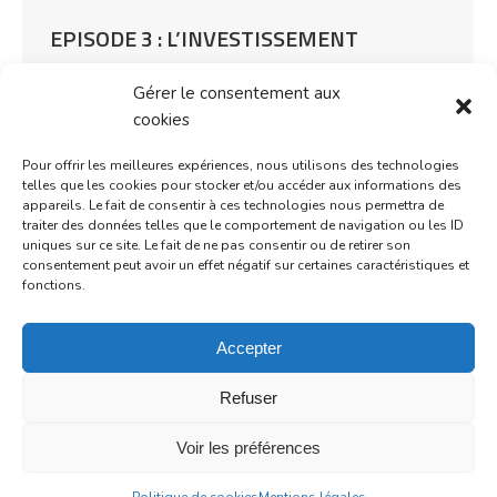
EPISODE 3 : L’INVESTISSEMENT
SOCIALEMENT RESPONSABLE (ISR)
Gérer le consentement aux
Actu
Par
Communication@@Admin
29 juin 2021
cookies
Investir dans l’énergie un investissement
Pour offrir les meilleures expériences, nous utilisons des technologies
socialement responsable crucial pour l’avenir
telles que les cookies pour stocker et/ou accéder aux informations des
L’épisode précédent a mis à l’honneur la thématique
appareils. Le fait de consentir à ces technologies nous permettra de
traiter des données telles que le comportement de navigation ou les ID
de la nutrition. De plus, nous vous avons présenté
uniques sur ce site. Le fait de ne pas consentir ou de retirer son
les labels, notamment le label ISR. Il est temps de
consentement peut avoir un effet négatif sur certaines caractéristiques et
s’intéresser à leur obtention. Autrement dit,
fonctions.
comment nos partenaires parviennent à cette
certification pour les fonds que nous…
Accepter
Refuser
Voir les préférences
©2025
Joli Projet
-
Mentions légales