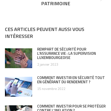
Suivant
PATRIMOINE
post:
CES ARTICLES PEUVENT AUSSI VOUS
INTÉRESSER
REMPART DE SÉCURITÉ POUR
L’ASSURANCE VIE : LA SUPERVISION
LUXEMBOURGEOISE
2 janvier 2023
COMMENT INVESTIR EN SÉCURITÉ TOUT
EN GÉNÉRANT DU RENDEMENT ?
15 novembre 2022
COMMENT INVESTIR POUR SE PROTÉGER
CONTRE L’INFLATION ?