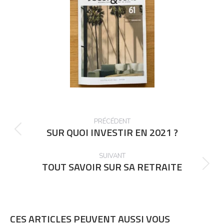
POST
PRÉCÉDENT
NAVIGATION
SUR QUOI INVESTIR EN 2021 ?
Précédent
post:
SUIVANT
TOUT SAVOIR SUR SA RETRAITE
Suivant
post:
CES ARTICLES PEUVENT AUSSI VOUS