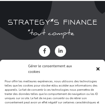
NOUS SITUER
Gérer le consentement aux
cookies
Immeuble AROBASE
Pour offrir les meilleures expériences, nous utilisons des technologies
1378 avenue du Clapas
telles que les cookies pour stocker et/ou accéder aux informations des
34980 Saint Gely du Fesc
appareils. Le fait de consentir à ces technologies nous permettra de
traiter des données telles que le comportement de navigation ou les ID
uniques sur ce site. Le fait de ne pas consentir ou de retirer son
consentement peut avoir un effet négatif sur certaines caractéristiques et